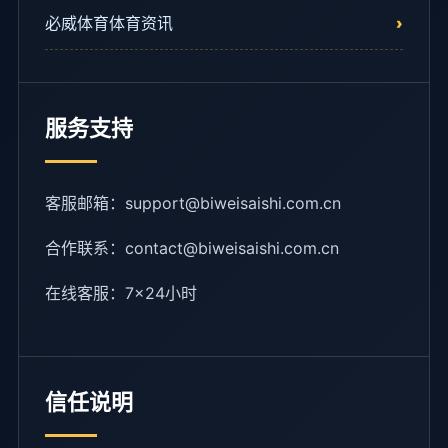
必威体育体育资讯
服务支持
客服邮箱：support@biweisaishi.com.cn
合作联系：contact@biweisaishi.com.cn
在线客服：7×24小时
信任说明