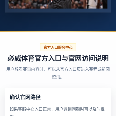
官方入口服务中心
必威体育官方入口与官网访问说明
用户想看赛事内容时，可以从官方入口页进入赛程或新闻
资讯。
确认官网路径
如果客服中心入口正常，用户遇到问题时可以及时反