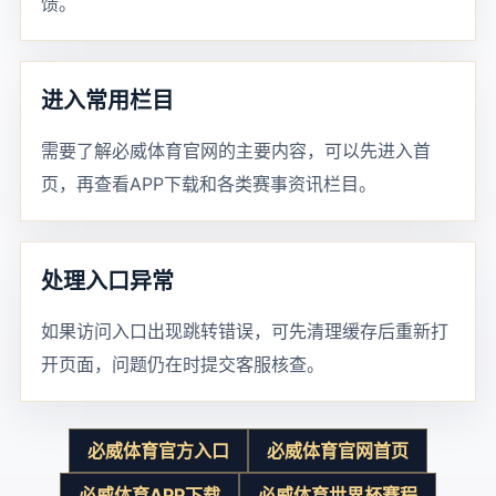
馈。
进入常用栏目
需要了解必威体育官网的主要内容，可以先进入首
页，再查看APP下载和各类赛事资讯栏目。
处理入口异常
如果访问入口出现跳转错误，可先清理缓存后重新打
开页面，问题仍在时提交客服核查。
必威体育官方入口
必威体育官网首页
必威体育APP下载
必威体育世界杯赛程