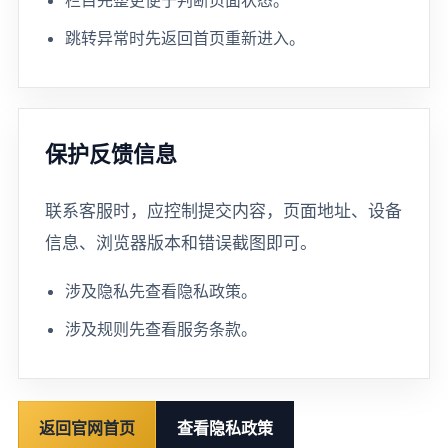
栏目完整更便于判断页面状态。
跳转异常时先返回首页重新进入。
保护反馈信息
联系客服时，应控制提交内容，页面地址、设备
信息、浏览器版本和错误截图即可。
涉及隐私先查看隐私政策。
涉及规则先查看服务条款。
返回官网首页
查看隐私政策