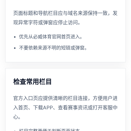
页面标题和导航栏目应与域名来源保持一致，发
现异常字符或弹窗应停止访问。
优先从必威体育官网首页进入。
不要依赖来源不明的短链或弹窗。
检查常用栏目
官方入口页应提供清晰的栏目连接，方便用户进
入首页、下载APP、查看赛事资讯或打开客服中
心。